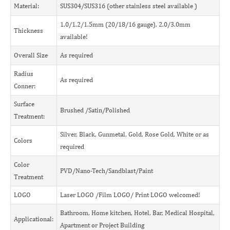
Material:
SUS304/SUS316 (other stainless steel available )
1.0/1.2/1.5mm (20/18/16 gauge), 2.0/3.0mm
Thickness
available!
Overall Size
As required
Radius
As required
Conner:
Surface
Brushed /Satin/Polished
Treatment:
Silver, Black, Gunmetal, Gold, Rose Gold, White or as
Colors
required
Color
PVD/Nano-Tech/Sandblast/Paint
Treatment
LOGO
Laser LOGO /Film LOGO/ Print LOGO welcomed!
Bathroom, Home kitchen, Hotel, Bar, Medical Hospital,
Applicational:
Apartment or Project Building