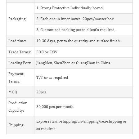
1. Strong Protective Individually boxed.
Packaging:
2. Each one in inner boxes, 20pcs/master box
3. Customized packing per to client's required
Lead time:
10-30 days, per to the quantity and surface finish.
Trade Terms:
FOB or EXW
Loading Port:
JiangMen, ShenZhen or GuangZhou in China
Payment
T/T or as required
Terms:
MOQ
20pcs
Production
30,000 pcs per month.
Capacity:
Express/train-shipping/air-shipping/sea-shipping or
Shipping
as required