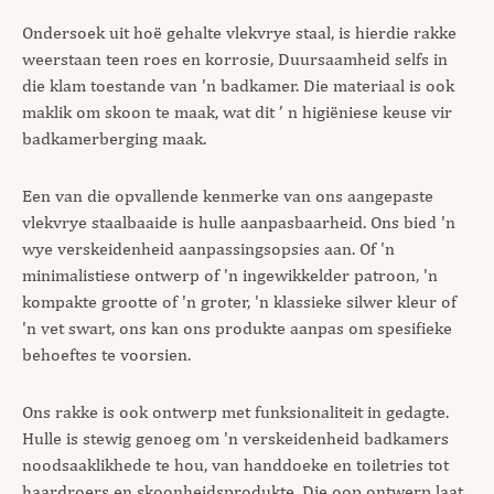
Ondersoek uit hoë gehalte vlekvrye staal, is hierdie rakke
weerstaan teen roes en korrosie, Duursaamheid selfs in
die klam toestande van 'n badkamer. Die materiaal is ook
maklik om skoon te maak, wat dit ’ n higiëniese keuse vir
badkamerberging maak.
Een van die opvallende kenmerke van ons aangepaste
vlekvrye staalbaaide is hulle aanpasbaarheid. Ons bied 'n
wye verskeidenheid aanpassingsopsies aan. Of 'n
minimalistiese ontwerp of 'n ingewikkelder patroon, 'n
kompakte grootte of 'n groter, 'n klassieke silwer kleur of
'n vet swart, ons kan ons produkte aanpas om spesifieke
behoeftes te voorsien.
Ons rakke is ook ontwerp met funksionaliteit in gedagte.
Hulle is stewig genoeg om 'n verskeidenheid badkamers
noodsaaklikhede te hou, van handdoeke en toiletries tot
haardroers en skoonheidsprodukte. Die oop ontwerp laat