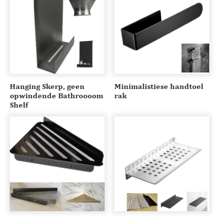
Hanging Skerp, geen
Minimalistiese handtoel
opwindende Bathroooom
rak
Shelf