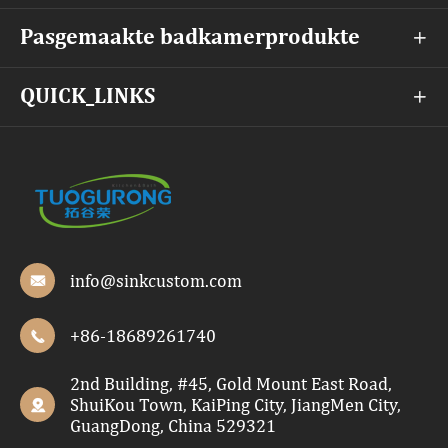
Pasgemaakte badkamerprodukte

QUICK_LINKS

info@sinkcustom.com

+86-18689261740

2nd Building, #45, Gold Mount East Road,
ShuiKou Town, KaiPing City, JiangMen City,

GuangDong, China 529321