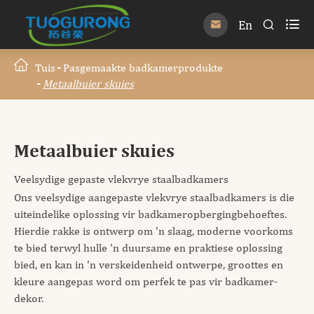

En


Tuis
Pasgemaakte badkamerprodukte
Metaalbuier skuies
Metaalbuier skuies
Veelsydige gepaste vlekvrye staalbadkamers
Ons veelsydige aangepaste vlekvrye staalbadkamers is die
uiteindelike oplossing vir badkameropbergingbehoeftes.
Hierdie rakke is ontwerp om 'n slaag, moderne voorkoms
te bied terwyl hulle 'n duursame en praktiese oplossing
bied, en kan in 'n verskeidenheid ontwerpe, groottes en
kleure aangepas word om perfek te pas vir badkamer-
dekor.