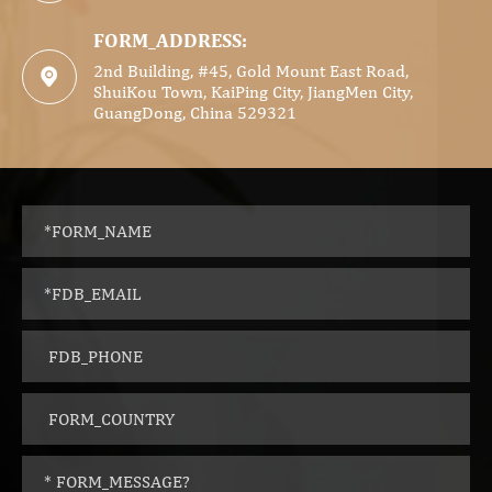
FORM_ADDRESS:
2nd Building, #45, Gold Mount East Road,

ShuiKou Town, KaiPing City, JiangMen City,
GuangDong, China 529321