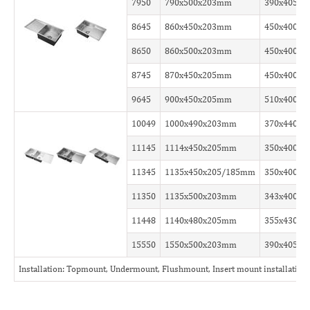
7950
790x500x203mm
390x405x
8645
860x450x203mm
450x400x
8650
860x500x203mm
450x400x
8745
870x450x205mm
450x400x
9645
900x450x205mm
510x400x
10049
1000x490x203mm
370x440x
11145
1114x450x205mm
350x400x
11345
1135x450x205/185mm
350x400x
11350
1135x500x203mm
343x400x
11448
1140x480x205mm
355x430x
15550
1550x500x203mm
390x405x
Installation: Topmount, Undermount, Flushmount, Insert mount installation 