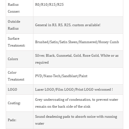
Radius
R0/R10/R15/R25
Conner:
Outside
General in R3, R5, R25, custom available!
Radius
Surface
Brushed/Satin/Satin Sheen/Hammered/Honey Cumb
Treatment:
Silver, Black, Gunmetal, Gold, Rose Gold, White or as
Colors
required
Color
PVD/Nano-Tech/Sandblast/Paint
Treatment
LOGO
Laser LOGO/Film LOGO/Print LOGO welcomed !
Grey undercoating of condensation, to prevent water
Coating:
remain on the back side of the sink
Sound deadening pads to absorb noise with running
Pads:
water