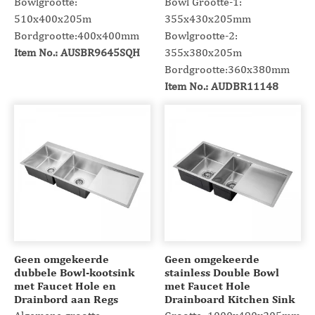
Bowlgrootte:
Bowl Grootte-1:
510x400x205m
355x430x205mm
Bordgrootte:400x400mm
Bowlgrootte-2:
Item No.: AUSBR9645SQH
355x380x205m
Bordgrootte:360x380mm
Item No.: AUDBR11148
Geen omgekeerde
Geen omgekeerde
dubbele Bowl-kootsink
stainless Double Bowl
met Faucet Hole en
met Faucet Hole
Drainbord aan Regs
Drainboard Kitchen Sink