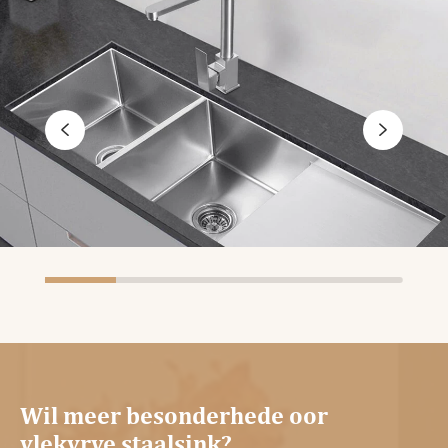


Wil meer besonderhede oor
vlekvrye staalsink?