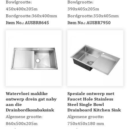
Bowlgrootte:
Bowlgrootte:
450x400x205m
390x405x205m
Bordgrootte:360x400mm
Bordgrootte:350x405mm
Item No.: AUSBR8645
Item No.: AUSBR7950
Watervloei maklike
Spesiale ontwerp met
ontwerp drein gat naby
Faucet Hole Stainless
aan die
Steel Single Bowl
Drainbordkombaksink
Drainboard Kitchen Sink
Algemene grootte:
Algemene grootte:
860x500x205m
750x450x180 mm