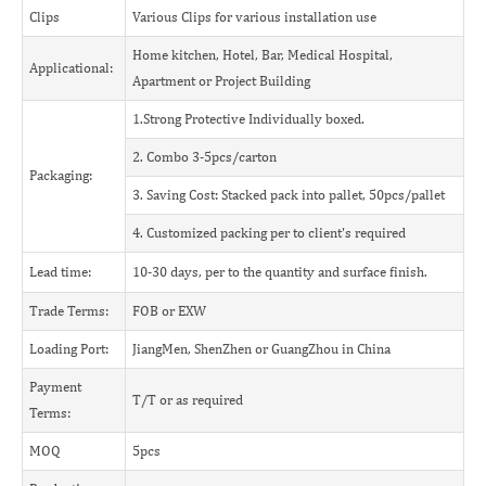
Clips
Various Clips for various installation use
Home kitchen, Hotel, Bar, Medical Hospital,
Applicational:
Apartment or Project Building
1.Strong Protective Individually boxed.
2. Combo 3-5pcs/carton
Packaging:
3. Saving Cost: Stacked pack into pallet, 50pcs/pallet
4. Customized packing per to client's required
Lead time:
10-30 days, per to the quantity and surface finish.
Trade Terms:
FOB or EXW
Loading Port:
JiangMen, ShenZhen or GuangZhou in China
Payment
T/T or as required
Terms:
MOQ
5pcs