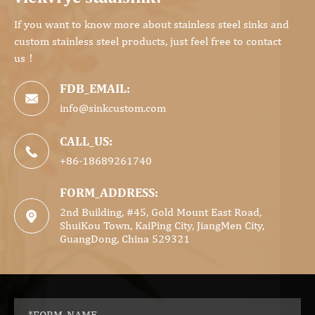
If you want to know more about stainless steel sinks and
custom stainless steel products, just feel free to contact
us！
FDB_EMAIL:

info@sinkcustom.com
CALL_US:

+86-18689261740
FORM_ADDRESS:
2nd Building, #45, Gold Mount East Road,

ShuiKou Town, KaiPing City, JiangMen City,
GuangDong, China 529321