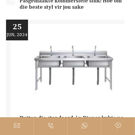
Pasgemaakte kommersiële sink: Hoe om
die beste styl vir jou sake
25
JUN, 2024
Buiten die standaard: ’ n Dieper kykie na
die unieke sjarme en waarde van




gebruiklike kommersiële sinks