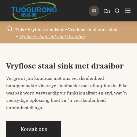

En


Tuis
Vryflose staalsink
Vryflose staalkoms sink
Vryflose staal sink met draaibor
Vryflose staal sink met draaibor
Vergroot jou kombuis met ons verskeidenheid
handgemaakte vlekvrye staalbakke met afloopborde. Elke
wasbak word vervaardig vir funksionaliteit en styl, wat 'n
veelsydige oplossing bied vir 'n verskeidenheid
kombuinstellings.
Kontak ons