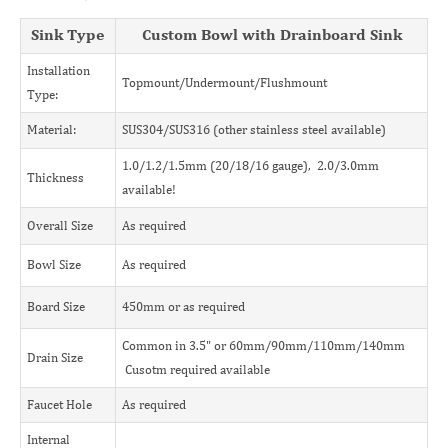
Sink Type
Custom Bowl with Drainboard Sink
Installation
Topmount/Undermount/Flushmount
Type:
Material:
SUS304/SUS316 (other stainless steel available)
1.0/1.2/1.5mm (20/18/16 gauge), 2.0/3.0mm
Thickness
available!
Overall Size
As required
Bowl Size
As required
Board Size
450mm or as required
Common in 3.5" or 60mm/90mm/110mm/140mm
Drain Size
Cusotm required available
Faucet Hole
As required
Internal